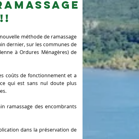
 ramassage
!!
e nouvelle méthode de ramassage
.
Je suis un paragraphe
uin dernier, sur les communes de
Benne à Ordures Ménagères) de
es coûts de fonctionnement et a
ce qui est sans nul doute plus
es.
hain ramassage des encombrants
plication dans la préservation de