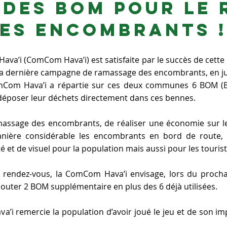
 des BOM pour le
es encombrants !
’i (ComCom Hava’i) est satisfaite par le succès de cett
i pour ajouter votre propre texte et me modifier. C'est facile
 la dernière campagne de ramassage des encombrants, en j
omCom Hava’i a répartie sur ces deux communes 6 BOM (
à déposer leur déchets directement dans ces bennes.
amassage des encombrants, de réaliser une économie sur l
nière considérable les encombrants en bord de route, 
 et de visuel pour la population mais aussi pour les tourist
au rendez-vous, la ComCom Hava’i envisage, lors du proc
outer 2 BOM supplémentaire en plus des 6 déjà utilisées.
’i remercie la population d’avoir joué le jeu et de son im