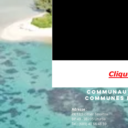
Communau
Communes H
Adresse
:
PK 13,5 c/mer Tevaitoa
BP 49 - 98735 Uturoa
Tel : (689) 40 66 48 59