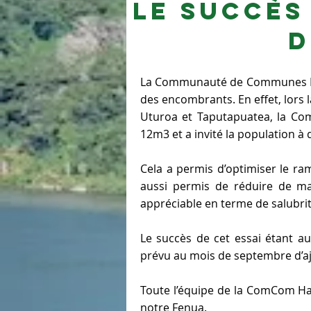
Le succès
d
La Communauté de Communes Hava
Je suis un paragraphe. Cliquez ic
des encombrants. En effet, lors
Uturoa et Taputapuatea, la C
12m3 et a invité la population 
Cela a permis d’optimiser le r
aussi permis de réduire de ma
appréciable en terme de salubrité
Le succès de cet essai étant 
prévu au mois de septembre d’aj
Toute l’équipe de la ComCom Hava
notre Fenua.