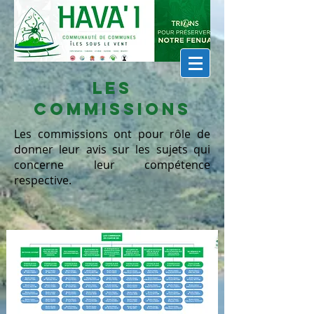
Les
commissions
Les commissions ont pour rôle de
donner leur avis sur les sujets qui
concerne leur compétence
respective.