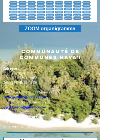
ZOOM organigramme
Communauté de
Communes Hava'i
Adresse
:
PK 13,5 c/mer Tevaitoa
BP
49 - 98735
Uturoa
Tel :
(689) 40 66 48 59
Directeur Général des Services
:
teva.guillain@cchavai.pf
Chargé de communication
:
cyrilcharon@gmail.com
Horaire d'ouverture
:
du lundi au jeudi de 7h30 à 15h30
et le vendredi de 7h30 à 14h30