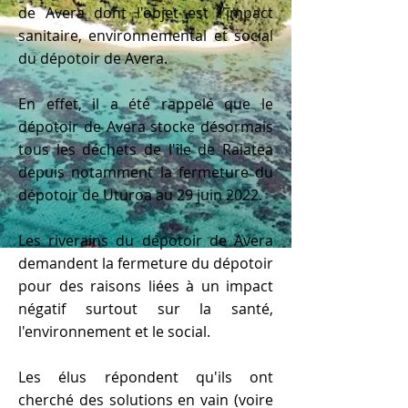
de Avera dont l'objet est l'impact
sanitaire, environnemental et social
du dépotoir de Avera.
En effet, il a été rappelé que le
dépotoir de Avera stocke désormais
tous les déchets de l'île de Raiatea
depuis notamment la fermeture du
dépotoir de Uturoa au 29 juin 2022.
Les riverains du dépotoir de Avera
demandent la fermeture du dépotoir
pour des raisons liées à un impact
négatif surtout sur la santé,
l'environnement et le social.
Les élus répondent qu'ils ont
cherché des solutions en vain (voire