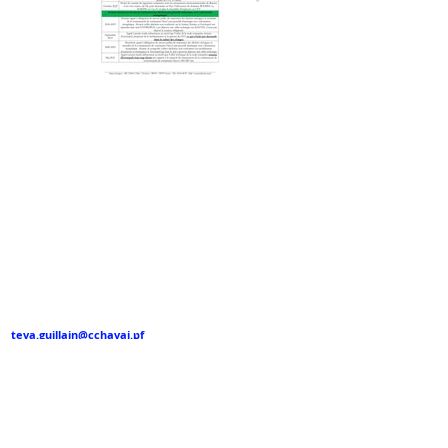
Communauté de
Communes Hava'i
Adresse
:
PK 13,5 c/mer Tevaitoa
BP
49 - 98735
Uturoa
Tel :
(689) 40 66 48 59
Directeur Général des Services
:
teva.guillain@cchavai.pf
Chargé de communication
:
cyrilcharon@gmail.com
Horaire d'ouverture
:
du lundi au jeudi de 7h30 à 15h30
et le vendredi de 7h30 à 14h30