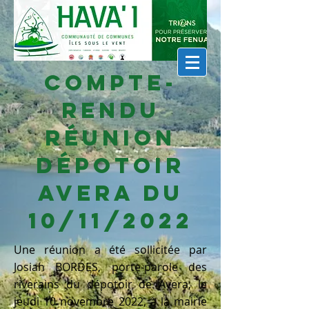
Compte-
Rendu
réunion
dépotoir
Avera du
10/11/2022
Une réunion a été sollicitée par
Josiah BORDES, porte-parole des
riverains du dépotoir de Avera, le
jeudi 10 novembre 2022, à la mairie