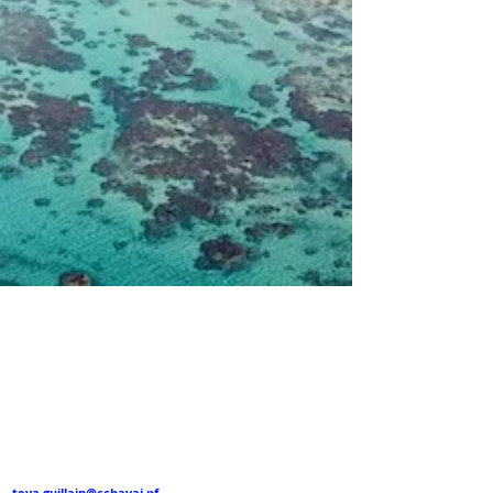
Communauté de
Communes Hava'i
Adresse
:
PK 13,5 c/mer Tevaitoa
BP
49 - 98735
Uturoa
Tel :
(689) 40 66 48 59
Directeur Général des Services
:
teva.guillain@cchavai.pf