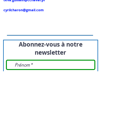
Chargé de communication
:
cyrilcharon@gmail.com
Horaire d'ouverture
:
du lundi au jeudi de 7h30 à 15h30
et le vendredi de 7h30 à 14h30
Abonnez-vous à notre
newsletter
Professionnel ou Particulier
*
Particulier
Professionnel
Envoyer