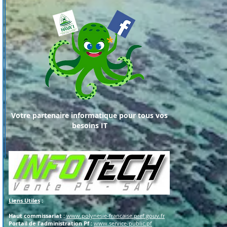
Votre partenaire informatique pour tous vos
besoins IT
Liens Utiles
:
Haut commissariat :
www.polynesie-francaise.pref.gouv.fr
Portail de l'administration Pf :
www.service-public.pf