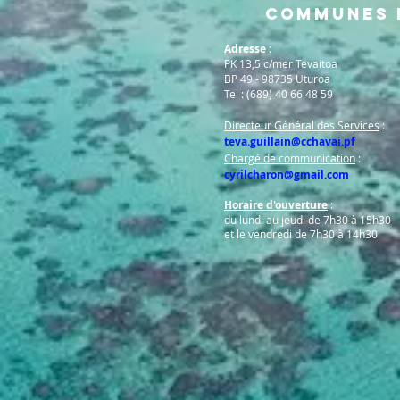
Communes H
Adresse
:
PK 13,5 c/mer Tevaitoa
BP 49 - 98735 Uturoa
Tel : (689) 40 66 48 59
Directeur Général des Services
:
teva.guillain@cchavai.pf
Chargé de communication
:
cyrilcharon@gmail.com
Horaire d'ouverture
:
du lundi au jeudi de 7h30 à 15h30
et le vendredi de 7h30 à 14h30