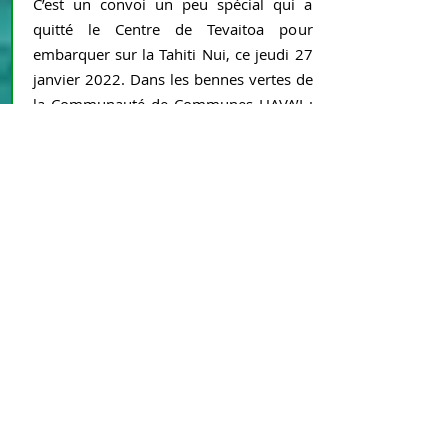
C’est un convoi un peu spécial qui a
quitté le Centre de Tevaitoa pour
embarquer sur la Tahiti Nui, ce jeudi 27
janvier 2022. Dans les bennes vertes de
la Communauté de Communes HAVA’I :
la dernière récolte des DMS et DEEE.
En savoir +