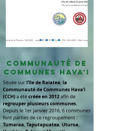
Communauté de
Communes Hava'i
Située sur
l’île de Raiatea
,
la
Communauté de Communes Hava’i
(CCH)
a été
créée en 2012
afin de
regrouper plusieurs communes
.
Depuis le 1er janvier 2016, 6 communes
font parties de ce regroupement :
Tumaraa
,
Taputapuatea
,
Uturoa
,