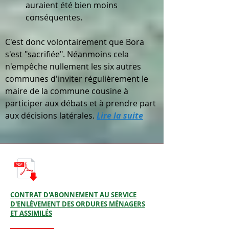
auraient été bien moins
conséquentes.
C'est donc volontairement que Bora
s'est "sacrifiée". Néanmoins cela
n'empêche nullement les six autres
communes d'inviter régulièrement le
maire de la commune cousine à
participer aux débats et à prendre part
aux décisions latérales.
Lire la suite
CONTRAT D'ABONNEMENT AU SERVICE
D'ENLÈVEMENT DES ORDURES MÉNAGERS
ET ASSIMILÉS