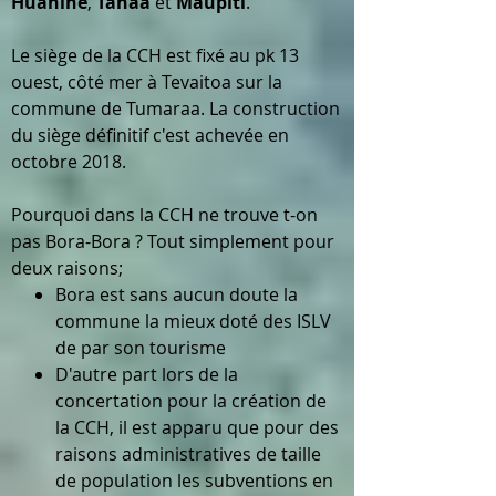
Huahine
,
Tahaa
et
Maupiti
.
Le siège de la CCH est fixé au pk 13
ouest, côté mer à Tevaitoa sur la
commune de Tumaraa. La construction
du siège définitif c'est achevée en
octobre 2018.
Pourquoi dans la CCH ne trouve t-on
pas Bora-Bora ? Tout simplement pour
deux raisons;
Bora est sans aucun doute la
commune la mieux doté des ISLV
de par son tourisme
D'autre part lors de la
concertation pour la création de
la CCH, il est apparu que pour des
raisons administratives de taille
de population les subventions en